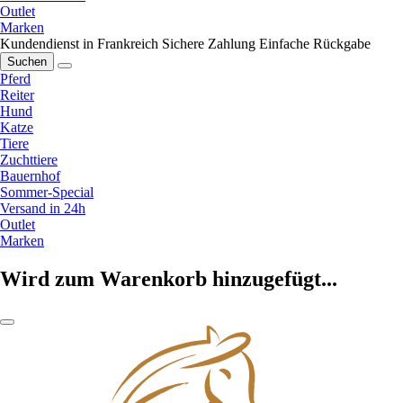
Outlet
Marken
Kundendienst in Frankreich
Sichere Zahlung
Einfache Rückgabe
Suchen
Pferd
Reiter
Hund
Katze
Tiere
Zuchttiere
Bauernhof
Sommer-Special
Versand in 24h
Outlet
Marken
Wird zum Warenkorb hinzugefügt...