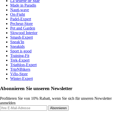
La sellerie de Maé
Made in Paradis
Nauti-wave
On-Fight
Padel-Expert
Pecheur-Store
Pet and Garden
Slowood Interior
Smash-Expert
Sneak'In
Sneakids
Sport is good
Training-Fit
Trek-Expert
Triathlon-Expert
TripNBikers
Vélo-Store
Winter-Expert
Abonnieren Sie unseren Newsletter
Profitieren Sie von 10% Rabatt, wenn Sie sich für unseren Newsletter
anmelden
Abonnieren