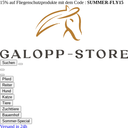
15% auf Fliegenschutzprodukte mit dem Code :
SUMMER-FLY15
Suchen
Pferd
Reiter
Hund
Katze
Tiere
Zuchttiere
Bauernhof
Sommer-Special
Versand in 24h