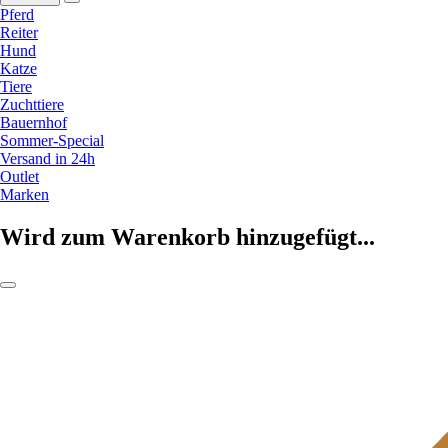
Pferd
Reiter
Hund
Katze
Tiere
Zuchttiere
Bauernhof
Sommer-Special
Versand in 24h
Outlet
Marken
Wird zum Warenkorb hinzugefügt...