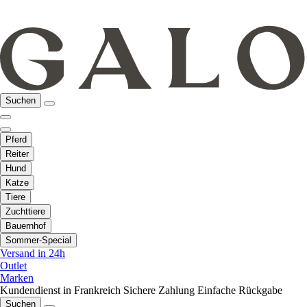
Suchen
Pferd
Reiter
Hund
Katze
Tiere
Zuchttiere
Bauernhof
Sommer-Special
Versand in 24h
Outlet
Marken
Kundendienst in Frankreich
Sichere Zahlung
Einfache Rückgabe
Suchen