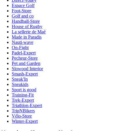
Direct-Volley
Espace Golf
Foot-Store
Golf and co
Handball-Store
House of Rugby
La sellerie de Maé
Made in Paradis
Nauti-wave
On-Fight
Padel-Expert
Pecheur-Store
Pet and Garden
Slowood Interior
Smash-Expert
Sneak'In
Sneakids
Sport is good
Training-Fit
Trek-Expert
Triathlon-Expert
TripNBikers
Vélo-Store
Winter-Expert