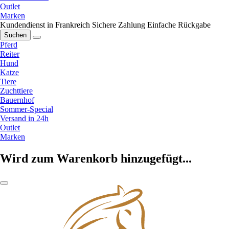
Outlet
Marken
Kundendienst in Frankreich
Sichere Zahlung
Einfache Rückgabe
Suchen
Pferd
Reiter
Hund
Katze
Tiere
Zuchttiere
Bauernhof
Sommer-Special
Versand in 24h
Outlet
Marken
Wird zum Warenkorb hinzugefügt...