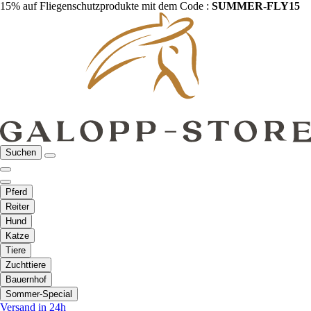
15% auf Fliegenschutzprodukte mit dem Code :
SUMMER-FLY15
Suchen
Pferd
Reiter
Hund
Katze
Tiere
Zuchttiere
Bauernhof
Sommer-Special
Versand in 24h