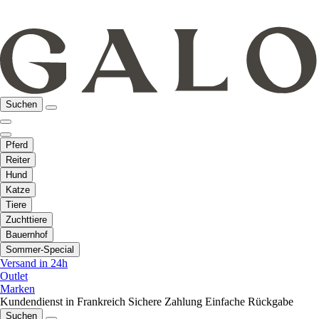
Suchen
Pferd
Reiter
Hund
Katze
Tiere
Zuchttiere
Bauernhof
Sommer-Special
Versand in 24h
Outlet
Marken
Kundendienst in Frankreich
Sichere Zahlung
Einfache Rückgabe
Suchen