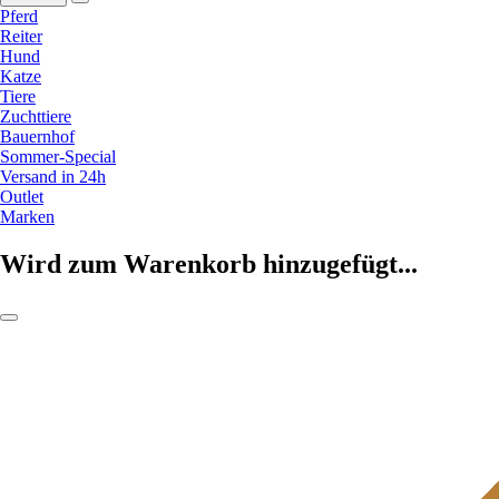
Pferd
Reiter
Hund
Katze
Tiere
Zuchttiere
Bauernhof
Sommer-Special
Versand in 24h
Outlet
Marken
Wird zum Warenkorb hinzugefügt...