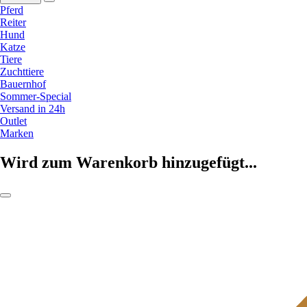
Pferd
Reiter
Hund
Katze
Tiere
Zuchttiere
Bauernhof
Sommer-Special
Versand in 24h
Outlet
Marken
Wird zum Warenkorb hinzugefügt...