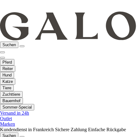
Suchen
Pferd
Reiter
Hund
Katze
Tiere
Zuchttiere
Bauernhof
Sommer-Special
Versand in 24h
Outlet
Marken
Kundendienst in Frankreich
Sichere Zahlung
Einfache Rückgabe
Suchen