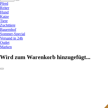
Pferd
Reiter
Hund
Katze
Tiere
Zuchttiere
Bauernhof
Sommer-Special
Versand in 24h
Outlet
Marken
Wird zum Warenkorb hinzugefügt...