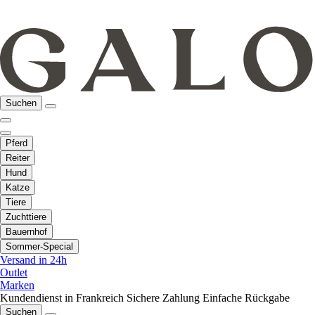
Suchen
Pferd
Reiter
Hund
Katze
Tiere
Zuchttiere
Bauernhof
Sommer-Special
Versand in 24h
Outlet
Marken
Kundendienst in Frankreich
Sichere Zahlung
Einfache Rückgabe
Suchen