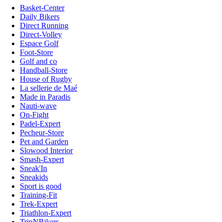
Basket-Center
Daily Bikers
Direct Running
Direct-Volley
Espace Golf
Foot-Store
Golf and co
Handball-Store
House of Rugby
La sellerie de Maé
Made in Paradis
Nauti-wave
On-Fight
Padel-Expert
Pecheur-Store
Pet and Garden
Slowood Interior
Smash-Expert
Sneak'In
Sneakids
Sport is good
Training-Fit
Trek-Expert
Triathlon-Expert
TripNBikers