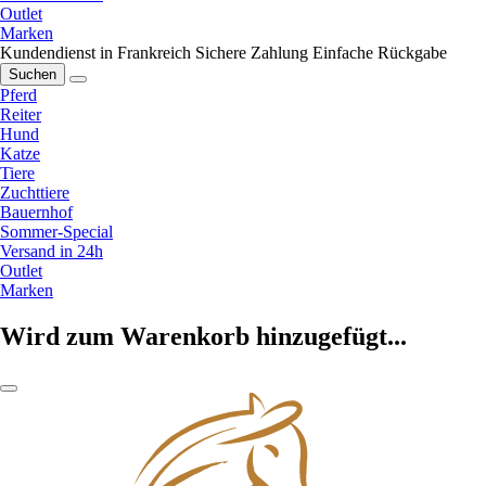
Outlet
Marken
Kundendienst in Frankreich
Sichere Zahlung
Einfache Rückgabe
Suchen
Pferd
Reiter
Hund
Katze
Tiere
Zuchttiere
Bauernhof
Sommer-Special
Versand in 24h
Outlet
Marken
Wird zum Warenkorb hinzugefügt...