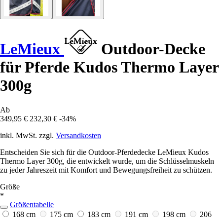
LeMieux
Outdoor-Decke
für Pferde Kudos Thermo Layer
300g
Ab
349,95 €
232,30 €
-34%
inkl. MwSt. zzgl.
Versandkosten
Entscheiden Sie sich für die Outdoor-Pferdedecke LeMieux Kudos
Thermo Layer 300g, die entwickelt wurde, um die Schlüsselmuskeln
zu jeder Jahreszeit mit Komfort und Bewegungsfreiheit zu schützen.
Größe
*
Größentabelle
168 cm
175 cm
183 cm
191 cm
198 cm
206