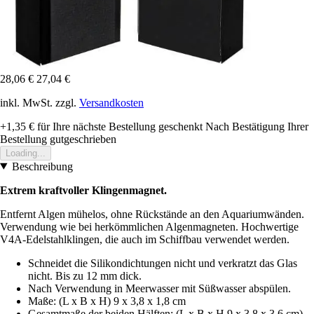
28,06 €
27,04 €
inkl. MwSt. zzgl.
Versandkosten
+1,35 €
für Ihre nächste Bestellung geschenkt
Nach Bestätigung Ihrer
Bestellung gutgeschrieben
Loading...
Beschreibung
Extrem kraftvoller Klingenmagnet.
Entfernt Algen mühelos, ohne Rückstände an den Aquariumwänden.
Verwendung wie bei herkömmlichen Algenmagneten. Hochwertige
V4A-Edelstahlklingen, die auch im Schiffbau verwendet werden.
Schneidet die Silikondichtungen nicht und verkratzt das Glas
nicht. Bis zu 12 mm dick.
Nach Verwendung in Meerwasser mit Süßwasser abspülen.
Maße: (L x B x H) 9 x 3,8 x 1,8 cm
Gesamtmaße der beiden Hälften: (L x B x H 9 x 3,8 x 3,6 cm)