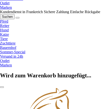
Outlet
Marken
Kundendienst in Frankreich
Sichere Zahlung
Einfache Rückgabe
Suchen
Pferd
Reiter
Hund
Katze
Tiere
Zuchttiere
Bauernhof
Sommer-Special
Versand in 24h
Outlet
Marken
Wird zum Warenkorb hinzugefügt...