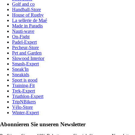
Golf and co
Handball-Store
House of Rugby
La sellerie de Maé
Made in Paradis
Nauti-wave
On-Fight
Padel-Expert
Pecheur-Store
Pet and Garden
Slowood Interior
Smash-Expert
Sneak'In
Sneakids
Sport is good
Training-Fit
Trek-Expert
Triathlon-Expert
TripNBikers
Vélo-Store
Winter-Expert
Abonnieren Sie unseren Newsletter