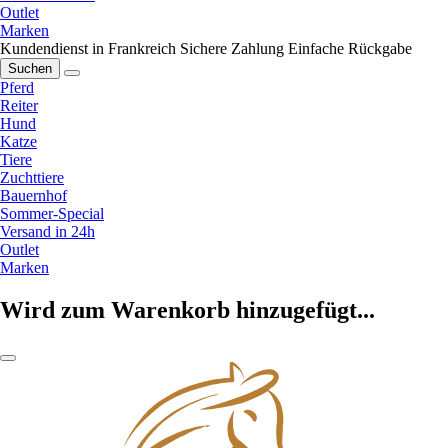
Outlet
Marken
Kundendienst in Frankreich
Sichere Zahlung
Einfache Rückgabe
Suchen
Pferd
Reiter
Hund
Katze
Tiere
Zuchttiere
Bauernhof
Sommer-Special
Versand in 24h
Outlet
Marken
Wird zum Warenkorb hinzugefügt...