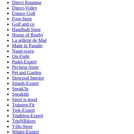
Direct Running
Direct-Volley
Espace Golf
Foot-Store
Golf and co
Handball-Store
House of Rugby
La sellerie de Maé
Made in Paradis
Nauti-wave
On-Fight
Padel-Expert
Pecheur-Store
Pet and Garden
Slowood Interior
Smash-Expert
Sneak'In
Sneakids
Sport is good
Training-Fit
Trek-Expert
Triathlon-Expert
TripNBikers
Vélo-Store
Winter-Expert