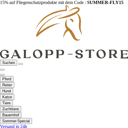
15% auf Fliegenschutzprodukte mit dem Code :
SUMMER-FLY15
Suchen
Pferd
Reiter
Hund
Katze
Tiere
Zuchttiere
Bauernhof
Sommer-Special
Versand in 24h