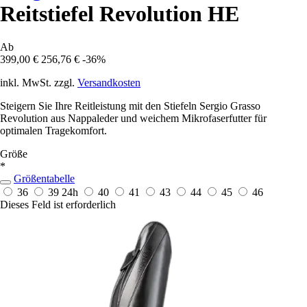
Reitstiefel Revolution HE
Ab
399,00 €
256,76 €
-36%
inkl. MwSt. zzgl.
Versandkosten
Steigern Sie Ihre Reitleistung mit den Stiefeln Sergio Grasso
Revolution aus Nappaleder und weichem Mikrofaserfutter für
optimalen Tragekomfort.
Größe
*
Größentabelle
36
39
24h
40
41
43
44
45
46
Dieses Feld ist erforderlich