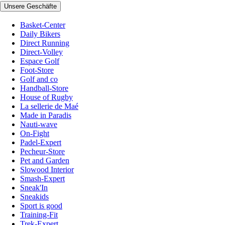
Unsere Geschäfte
Basket-Center
Daily Bikers
Direct Running
Direct-Volley
Espace Golf
Foot-Store
Golf and co
Handball-Store
House of Rugby
La sellerie de Maé
Made in Paradis
Nauti-wave
On-Fight
Padel-Expert
Pecheur-Store
Pet and Garden
Slowood Interior
Smash-Expert
Sneak'In
Sneakids
Sport is good
Training-Fit
Trek-Expert