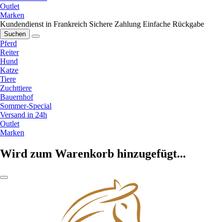
Outlet
Marken
Kundendienst in Frankreich
Sichere Zahlung
Einfache Rückgabe
Suchen
Pferd
Reiter
Hund
Katze
Tiere
Zuchttiere
Bauernhof
Sommer-Special
Versand in 24h
Outlet
Marken
Wird zum Warenkorb hinzugefügt...