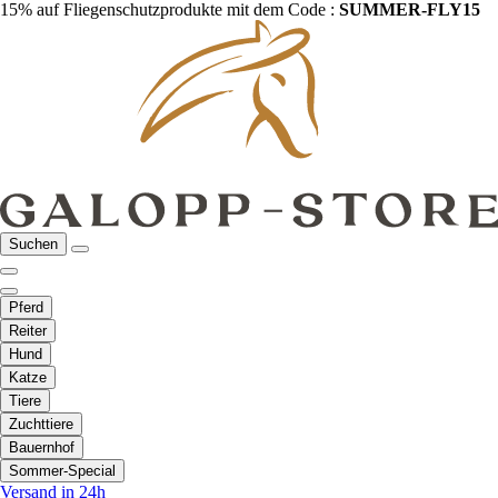
15% auf Fliegenschutzprodukte mit dem Code :
SUMMER-FLY15
Suchen
Pferd
Reiter
Hund
Katze
Tiere
Zuchttiere
Bauernhof
Sommer-Special
Versand in 24h