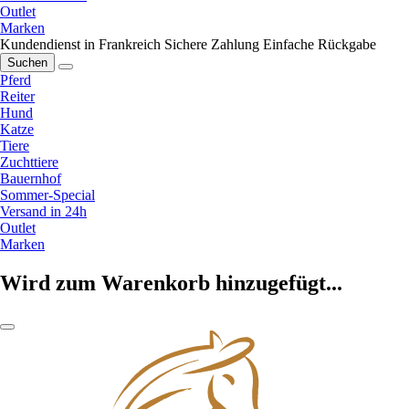
Outlet
Marken
Kundendienst in Frankreich
Sichere Zahlung
Einfache Rückgabe
Suchen
Pferd
Reiter
Hund
Katze
Tiere
Zuchttiere
Bauernhof
Sommer-Special
Versand in 24h
Outlet
Marken
Wird zum Warenkorb hinzugefügt...