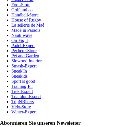
Foot-Store
Golf and co
Handball-Store
House of Rugby
La sellerie de Maé
Made in Paradis
Nauti-wave
On-Fight
Padel-Expert
Pecheur-Store
Pet and Garden
Slowood Interior
Smash-Expert
Sneak'In
Sneakids
Sport is good
Training-Fit
Trek-Expert
Triathlon-Expert
TripNBikers
Vélo-Store
Winter-Expert
Abonnieren Sie unseren Newsletter