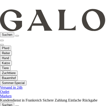
Suchen
Pferd
Reiter
Hund
Katze
Tiere
Zuchttiere
Bauernhof
Sommer-Special
Versand in 24h
Outlet
Marken
Kundendienst in Frankreich
Sichere Zahlung
Einfache Rückgabe
Suchen