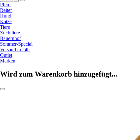
Pferd
Reiter
Hund
Katze
Tiere
Zuchttiere
Bauernhof
Sommer-Special
Versand in 24h
Outlet
Marken
Wird zum Warenkorb hinzugefügt...