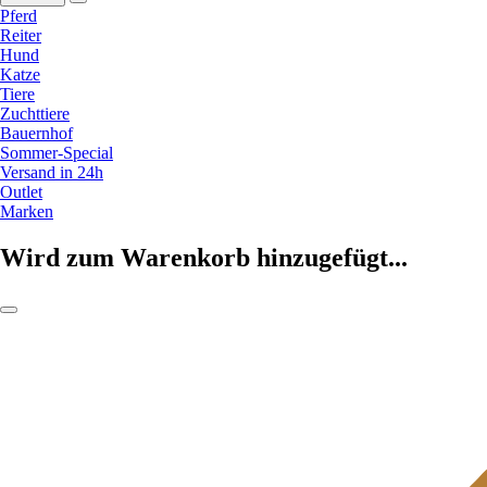
Pferd
Reiter
Hund
Katze
Tiere
Zuchttiere
Bauernhof
Sommer-Special
Versand in 24h
Outlet
Marken
Wird zum Warenkorb hinzugefügt...