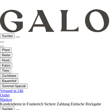
Suchen
Pferd
Reiter
Hund
Katze
Tiere
Zuchttiere
Bauernhof
Sommer-Special
Versand in 24h
Outlet
Marken
Kundendienst in Frankreich
Sichere Zahlung
Einfache Rückgabe
Suchen