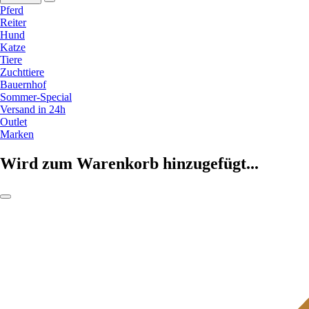
Pferd
Reiter
Hund
Katze
Tiere
Zuchttiere
Bauernhof
Sommer-Special
Versand in 24h
Outlet
Marken
Wird zum Warenkorb hinzugefügt...