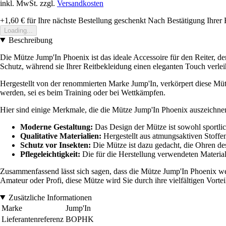
inkl. MwSt. zzgl.
Versandkosten
+1,60 €
für Ihre nächste Bestellung geschenkt
Nach Bestätigung Ihrer 
Loading...
Beschreibung
Die Mütze Jump'In Phoenix ist das ideale Accessoire für den Reiter, de
Schutz, während sie Ihrer Reitbekleidung einen eleganten Touch verlei
Hergestellt von der renommierten Marke Jump'In, verkörpert diese Müt
werden, sei es beim Training oder bei Wettkämpfen.
Hier sind einige Merkmale, die die Mütze Jump'In Phoenix auszeichne
Moderne Gestaltung:
Das Design der Mütze ist sowohl sportlich
Qualitative Materialien:
Hergestellt aus atmungsaktiven Stoffen
Schutz vor Insekten:
Die Mütze ist dazu gedacht, die Ohren de
Pflegeleichtigkeit:
Die für die Herstellung verwendeten Materiali
Zusammenfassend lässt sich sagen, dass die Mütze Jump'In Phoenix weit 
Amateur oder Profi, diese Mütze wird Sie durch ihre vielfältigen Vortei
Zusätzliche Informationen
Marke
Jump'In
Lieferantenreferenz
BOPHK