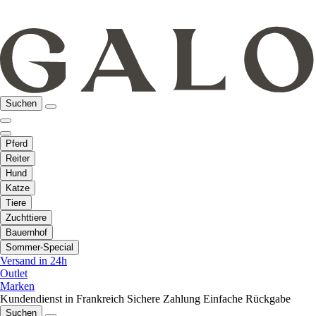
Suchen
Pferd
Reiter
Hund
Katze
Tiere
Zuchttiere
Bauernhof
Sommer-Special
Versand in 24h
Outlet
Marken
Kundendienst in Frankreich
Sichere Zahlung
Einfache Rückgabe
Suchen