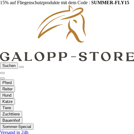
15% auf Fliegenschutzprodukte mit dem Code :
SUMMER-FLY15
Suchen
Pferd
Reiter
Hund
Katze
Tiere
Zuchttiere
Bauernhof
Sommer-Special
Versand in 24h