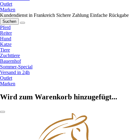
Outlet
Marken
Kundendienst in Frankreich
Sichere Zahlung
Einfache Rückgabe
Suchen
Pferd
Reiter
Hund
Katze
Tiere
Zuchttiere
Bauernhof
Sommer-Special
Versand in 24h
Outlet
Marken
Wird zum Warenkorb hinzugefügt...