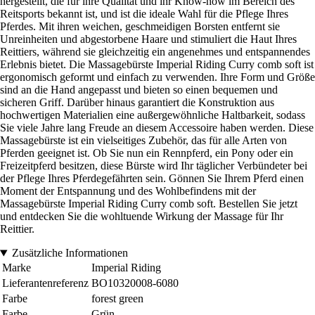
hergestellt, die für ihre Qualität und ihr Know-how im Bereich des
Reitsports bekannt ist, und ist die ideale Wahl für die Pflege Ihres
Pferdes. Mit ihren weichen, geschmeidigen Borsten entfernt sie
Unreinheiten und abgestorbene Haare und stimuliert die Haut Ihres
Reittiers, während sie gleichzeitig ein angenehmes und entspannendes
Erlebnis bietet. Die Massagebürste Imperial Riding Curry comb soft ist
ergonomisch geformt und einfach zu verwenden. Ihre Form und Größe
sind an die Hand angepasst und bieten so einen bequemen und
sicheren Griff. Darüber hinaus garantiert die Konstruktion aus
hochwertigen Materialien eine außergewöhnliche Haltbarkeit, sodass
Sie viele Jahre lang Freude an diesem Accessoire haben werden. Diese
Massagebürste ist ein vielseitiges Zubehör, das für alle Arten von
Pferden geeignet ist. Ob Sie nun ein Rennpferd, ein Pony oder ein
Freizeitpferd besitzen, diese Bürste wird Ihr täglicher Verbündeter bei
der Pflege Ihres Pferdegefährten sein. Gönnen Sie Ihrem Pferd einen
Moment der Entspannung und des Wohlbefindens mit der
Massagebürste Imperial Riding Curry comb soft. Bestellen Sie jetzt
und entdecken Sie die wohltuende Wirkung der Massage für Ihr
Reittier.
Zusätzliche Informationen
Marke
Imperial Riding
Lieferantenreferenz
BO10320008-6080
Farbe
forest green
Farbe
Grün