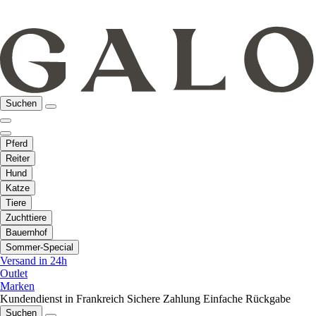
Suchen
Pferd
Reiter
Hund
Katze
Tiere
Zuchttiere
Bauernhof
Sommer-Special
Versand in 24h
Outlet
Marken
Kundendienst in Frankreich
Sichere Zahlung
Einfache Rückgabe
Suchen