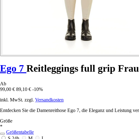
Ego 7
Reitleggings full grip Frau
Ab
99,00 €
89,10 €
-10%
inkl. MwSt. zzgl.
Versandkosten
Entdecken Sie die Damenreithose Ego 7, die Eleganz und Leistung vere
Größe
*
Größentabelle
S
24h
M
L