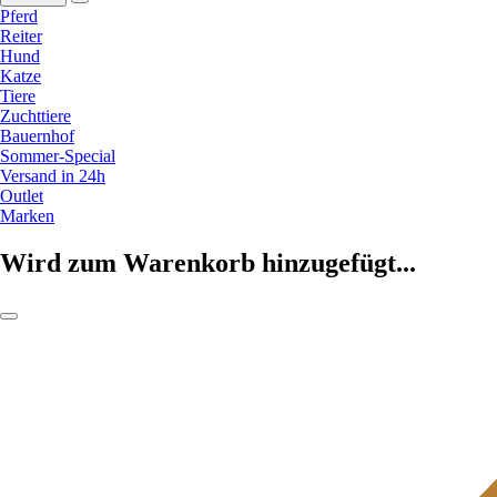
Pferd
Reiter
Hund
Katze
Tiere
Zuchttiere
Bauernhof
Sommer-Special
Versand in 24h
Outlet
Marken
Wird zum Warenkorb hinzugefügt...