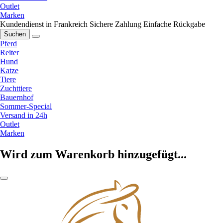
Outlet
Marken
Kundendienst in Frankreich
Sichere Zahlung
Einfache Rückgabe
Suchen
Pferd
Reiter
Hund
Katze
Tiere
Zuchttiere
Bauernhof
Sommer-Special
Versand in 24h
Outlet
Marken
Wird zum Warenkorb hinzugefügt...