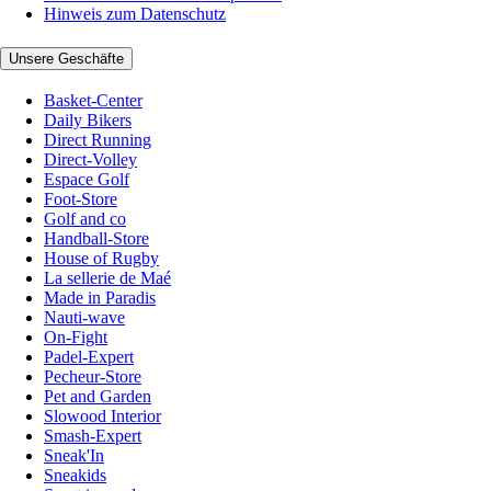
Hinweis zum Datenschutz
Unsere Geschäfte
Basket-Center
Daily Bikers
Direct Running
Direct-Volley
Espace Golf
Foot-Store
Golf and co
Handball-Store
House of Rugby
La sellerie de Maé
Made in Paradis
Nauti-wave
On-Fight
Padel-Expert
Pecheur-Store
Pet and Garden
Slowood Interior
Smash-Expert
Sneak'In
Sneakids