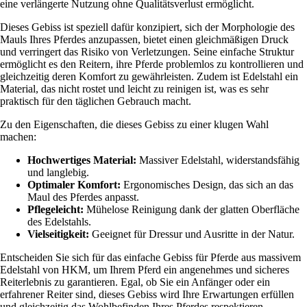
eine verlängerte Nutzung ohne Qualitätsverlust ermöglicht.
Dieses Gebiss ist speziell dafür konzipiert, sich der Morphologie des
Mauls Ihres Pferdes anzupassen, bietet einen gleichmäßigen Druck
und verringert das Risiko von Verletzungen. Seine einfache Struktur
ermöglicht es den Reitern, ihre Pferde problemlos zu kontrollieren und
gleichzeitig deren Komfort zu gewährleisten. Zudem ist Edelstahl ein
Material, das nicht rostet und leicht zu reinigen ist, was es sehr
praktisch für den täglichen Gebrauch macht.
Zu den Eigenschaften, die dieses Gebiss zu einer klugen Wahl
machen:
Hochwertiges Material:
Massiver Edelstahl, widerstandsfähig
und langlebig.
Optimaler Komfort:
Ergonomisches Design, das sich an das
Maul des Pferdes anpasst.
Pflegeleicht:
Mühelose Reinigung dank der glatten Oberfläche
des Edelstahls.
Vielseitigkeit:
Geeignet für Dressur und Ausritte in der Natur.
Entscheiden Sie sich für das einfache Gebiss für Pferde aus massivem
Edelstahl von HKM, um Ihrem Pferd ein angenehmes und sicheres
Reiterlebnis zu garantieren. Egal, ob Sie ein Anfänger oder ein
erfahrener Reiter sind, dieses Gebiss wird Ihre Erwartungen erfüllen
und gleichzeitig das Wohlbefinden Ihres Pferdes respektieren.