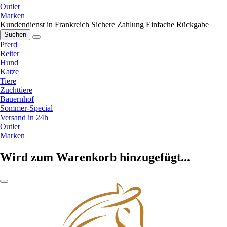
Outlet
Marken
Kundendienst in Frankreich
Sichere Zahlung
Einfache Rückgabe
Suchen
Pferd
Reiter
Hund
Katze
Tiere
Zuchttiere
Bauernhof
Sommer-Special
Versand in 24h
Outlet
Marken
Wird zum Warenkorb hinzugefügt...