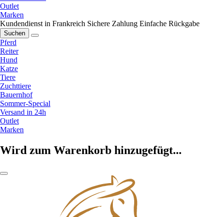
Outlet
Marken
Kundendienst in Frankreich
Sichere Zahlung
Einfache Rückgabe
Suchen
Pferd
Reiter
Hund
Katze
Tiere
Zuchttiere
Bauernhof
Sommer-Special
Versand in 24h
Outlet
Marken
Wird zum Warenkorb hinzugefügt...