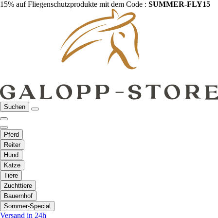
15% auf Fliegenschutzprodukte mit dem Code :
SUMMER-FLY15
Suchen
Pferd
Reiter
Hund
Katze
Tiere
Zuchttiere
Bauernhof
Sommer-Special
Versand in 24h