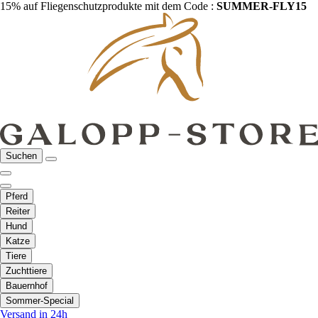
15% auf Fliegenschutzprodukte mit dem Code :
SUMMER-FLY15
Suchen
Pferd
Reiter
Hund
Katze
Tiere
Zuchttiere
Bauernhof
Sommer-Special
Versand in 24h