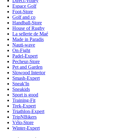
Direct-Volley
Espace Golf
Foot-Store
Golf and co
Handball-Store
House of Rugby
La sellerie de Maé
Made in Paradis
Nauti-wave
On-Fight
Padel-Expert
Pecheur-Store
Pet and Garden
Slowood Interior
Smash-Expert
Sneak'In
Sneakids
Sport is good
Training-Fit
Trek-Expert
Triathlon-Expert
TripNBikers
Vélo-Store
Winter-Expert