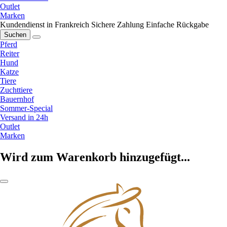
Outlet
Marken
Kundendienst in Frankreich
Sichere Zahlung
Einfache Rückgabe
Suchen
Pferd
Reiter
Hund
Katze
Tiere
Zuchttiere
Bauernhof
Sommer-Special
Versand in 24h
Outlet
Marken
Wird zum Warenkorb hinzugefügt...