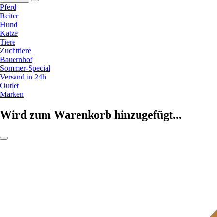
Pferd
Reiter
Hund
Katze
Tiere
Zuchttiere
Bauernhof
Sommer-Special
Versand in 24h
Outlet
Marken
Wird zum Warenkorb hinzugefügt...