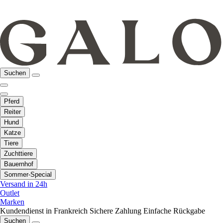
Suchen
Pferd
Reiter
Hund
Katze
Tiere
Zuchttiere
Bauernhof
Sommer-Special
Versand in 24h
Outlet
Marken
Kundendienst in Frankreich
Sichere Zahlung
Einfache Rückgabe
Suchen