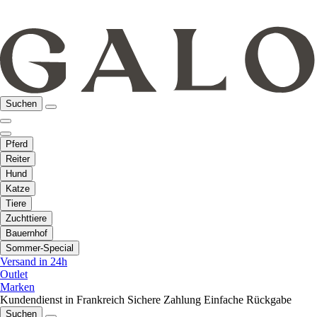
Suchen
Pferd
Reiter
Hund
Katze
Tiere
Zuchttiere
Bauernhof
Sommer-Special
Versand in 24h
Outlet
Marken
Kundendienst in Frankreich
Sichere Zahlung
Einfache Rückgabe
Suchen