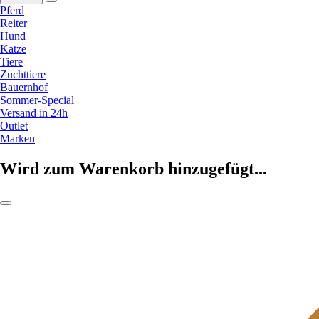
Pferd
Reiter
Hund
Katze
Tiere
Zuchttiere
Bauernhof
Sommer-Special
Versand in 24h
Outlet
Marken
Wird zum Warenkorb hinzugefügt...