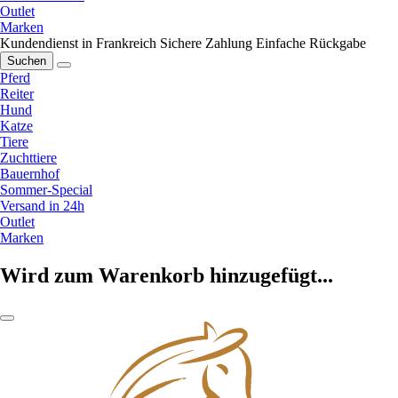
Outlet
Marken
Kundendienst in Frankreich
Sichere Zahlung
Einfache Rückgabe
Suchen
Pferd
Reiter
Hund
Katze
Tiere
Zuchttiere
Bauernhof
Sommer-Special
Versand in 24h
Outlet
Marken
Wird zum Warenkorb hinzugefügt...