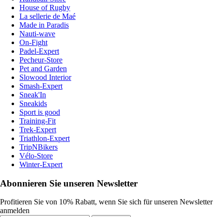
House of Rugby
La sellerie de Maé
Made in Paradis
Nauti-wave
On-Fight
Padel-Expert
Pecheur-Store
Pet and Garden
Slowood Interior
Smash-Expert
Sneak'In
Sneakids
Sport is good
Training-Fit
Trek-Expert
Triathlon-Expert
TripNBikers
Vélo-Store
Winter-Expert
Abonnieren Sie unseren Newsletter
Profitieren Sie von 10% Rabatt, wenn Sie sich für unseren Newsletter
anmelden