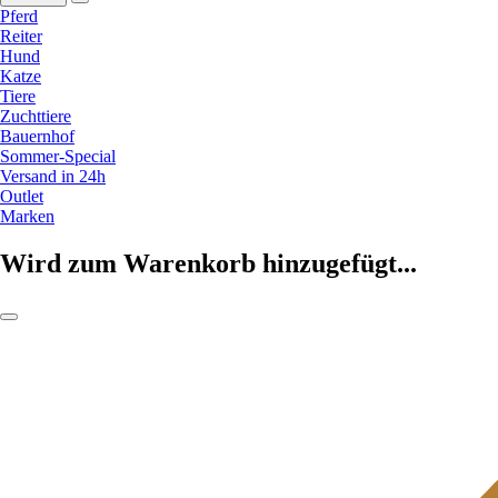
Pferd
Reiter
Hund
Katze
Tiere
Zuchttiere
Bauernhof
Sommer-Special
Versand in 24h
Outlet
Marken
Wird zum Warenkorb hinzugefügt...