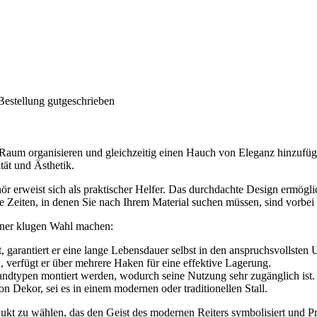
Bestellung gutgeschrieben
 Raum organisieren und gleichzeitig einen Hauch von Eleganz hinzufü
tät und Ästhetik.
hör erweist sich als praktischer Helfer. Das durchdachte Design ermögl
e Zeiten, in denen Sie nach Ihrem Material suchen müssen, sind vorbei –
iner klugen Wahl machen:
t, garantiert er eine lange Lebensdauer selbst in den anspruchsvollste
verfügt er über mehrere Haken für eine effektive Lagerung.
dtypen montiert werden, wodurch seine Nutzung sehr zugänglich ist.
on Dekor, sei es in einem modernen oder traditionellen Stall.
kt zu wählen, das den Geist des modernen Reiters symbolisiert und Pr