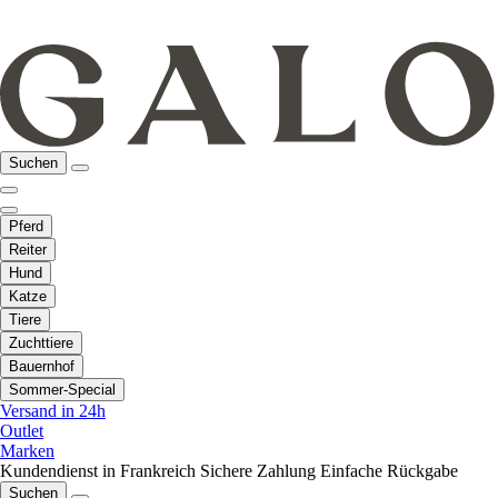
Suchen
Pferd
Reiter
Hund
Katze
Tiere
Zuchttiere
Bauernhof
Sommer-Special
Versand in 24h
Outlet
Marken
Kundendienst in Frankreich
Sichere Zahlung
Einfache Rückgabe
Suchen