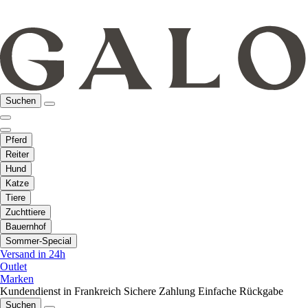
Suchen
Pferd
Reiter
Hund
Katze
Tiere
Zuchttiere
Bauernhof
Sommer-Special
Versand in 24h
Outlet
Marken
Kundendienst in Frankreich
Sichere Zahlung
Einfache Rückgabe
Suchen