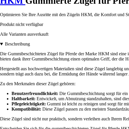
HKM
Gummierte Zügel für Pfe
Optimieren Sie Ihre Ausritte mit den Zügeln HKM, die Komfort und Stil
Produkt nicht verfügbar
Alle Varianten ausverkauft
Beschreibung
Die Gummibeschichteten Zügel für Pferde der Marke HKM sind eine idea
bieten dank ihrer Gummibeschichtung einen optimalen Griff, der die H
Hergestellt aus hochwertigen Materialien sind diese Zügel langlebig u
sondern trägt auch dazu bei, die Ermüdung der Hände während langer A
Zu den Merkmalen dieser Zügel gehören:
Benutzerfreundlichkeit:
Die Gummibeschichtung sorgt für ein a
Haltbarkeit:
Entwickelt, um Abnutzung standzuhalten, sind dies
Pflegeleichtigkeit:
Gummi ist leicht zu reinigen und sorgt für 
Kompatibilität:
Diese Zügel passen zu den meisten Standardzäum
Diese Zügel sind nicht nur praktisch, sondern verleihen auch Ihrem Rei
Entscheiden Sie sich für die gummibeschichteten Zügel für Pferde HK