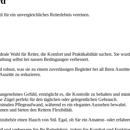
rd
 für ein unvergleichliches Reiterlebnis vereinen.
le Wahl für Reiter, die Komfort und Praktikabilität suchen. Sie wurd
aftung selbst bei nassen Bedingungen verbessert.
nd robust, was sie zu einem zuverlässigen Begleiter bei all Ihren Ausr
usritte zu reduzieren.
ngenehmes Gefühl, ermöglicht es, die Kontrolle zu behalten und minim
e Zügel perfekt für den täglichen oder gelegentlichen Gebrauch.
minimalen Pflegeaufwand, während es ein elegantes Aussehen bewahrt.
en und bieten den Reitern Flexibilität.
tzubehör einen Hauch von Stil. Egal, ob Sie ein Amateur- oder erfahrene
M und verbessern Sie Ihr Reiterlebnis, indem Sie Komfort und Funktio