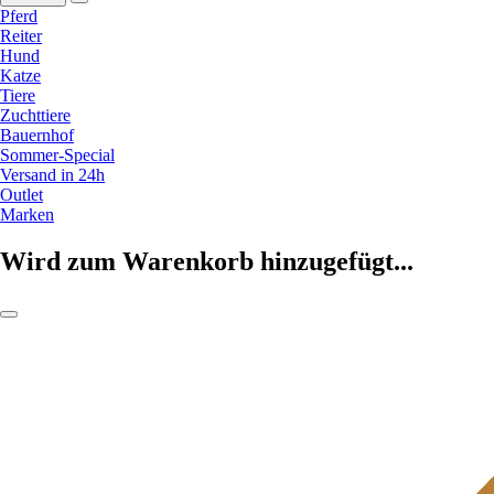
Pferd
Reiter
Hund
Katze
Tiere
Zuchttiere
Bauernhof
Sommer-Special
Versand in 24h
Outlet
Marken
Wird zum Warenkorb hinzugefügt...