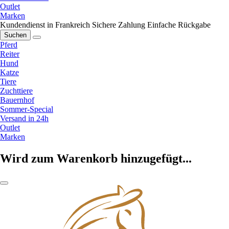
Outlet
Marken
Kundendienst in Frankreich
Sichere Zahlung
Einfache Rückgabe
Suchen
Pferd
Reiter
Hund
Katze
Tiere
Zuchttiere
Bauernhof
Sommer-Special
Versand in 24h
Outlet
Marken
Wird zum Warenkorb hinzugefügt...