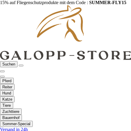
15% auf Fliegenschutzprodukte mit dem Code :
SUMMER-FLY15
Suchen
Pferd
Reiter
Hund
Katze
Tiere
Zuchttiere
Bauernhof
Sommer-Special
Versand in 24h