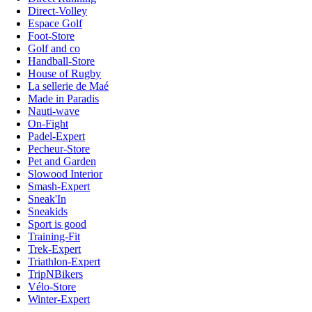
Direct-Volley
Espace Golf
Foot-Store
Golf and co
Handball-Store
House of Rugby
La sellerie de Maé
Made in Paradis
Nauti-wave
On-Fight
Padel-Expert
Pecheur-Store
Pet and Garden
Slowood Interior
Smash-Expert
Sneak'In
Sneakids
Sport is good
Training-Fit
Trek-Expert
Triathlon-Expert
TripNBikers
Vélo-Store
Winter-Expert