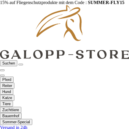
15% auf Fliegenschutzprodukte mit dem Code :
SUMMER-FLY15
Suchen
Pferd
Reiter
Hund
Katze
Tiere
Zuchttiere
Bauernhof
Sommer-Special
Versand in 24h