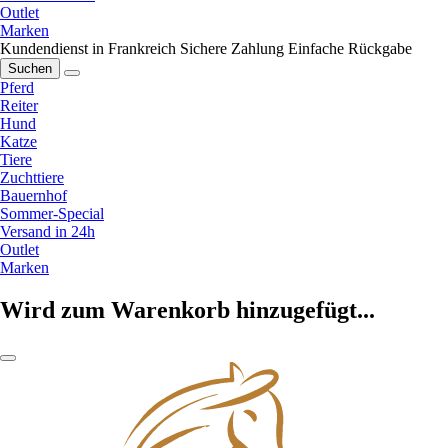
Outlet
Marken
Kundendienst in Frankreich
Sichere Zahlung
Einfache Rückgabe
Suchen
Pferd
Reiter
Hund
Katze
Tiere
Zuchttiere
Bauernhof
Sommer-Special
Versand in 24h
Outlet
Marken
Wird zum Warenkorb hinzugefügt...