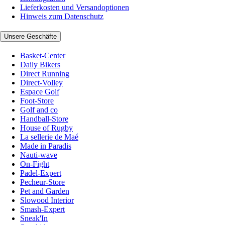
Lieferkosten und Versandoptionen
Hinweis zum Datenschutz
Unsere Geschäfte
Basket-Center
Daily Bikers
Direct Running
Direct-Volley
Espace Golf
Foot-Store
Golf and co
Handball-Store
House of Rugby
La sellerie de Maé
Made in Paradis
Nauti-wave
On-Fight
Padel-Expert
Pecheur-Store
Pet and Garden
Slowood Interior
Smash-Expert
Sneak'In