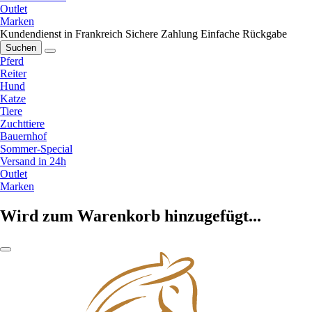
Outlet
Marken
Kundendienst in Frankreich
Sichere Zahlung
Einfache Rückgabe
Suchen
Pferd
Reiter
Hund
Katze
Tiere
Zuchttiere
Bauernhof
Sommer-Special
Versand in 24h
Outlet
Marken
Wird zum Warenkorb hinzugefügt...