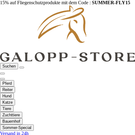
15% auf Fliegenschutzprodukte mit dem Code :
SUMMER-FLY15
Suchen
Pferd
Reiter
Hund
Katze
Tiere
Zuchttiere
Bauernhof
Sommer-Special
Versand in 24h