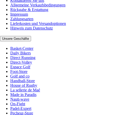
Kontaktieren Sie uns
Allgemeine Verkaufsbedingungen
Rückgabe & Erstattung
Impressum
Zahlungsarten
Lieferkosten und Versandoptionen
Hinweis zum Datenschutz
Unsere Geschäfte
Basket-Center
Daily Bikers
Direct Running
Direct-Volley
Espace Golf
Foot-Store
Golf and co
Handball-Store
House of Rugby
La sellerie de Maé
Made in Paradis
Nauti-wave
On-Fight
Padel-Expert
Pecheur-Store