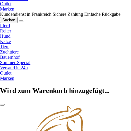
Outlet
Marken
Kundendienst in Frankreich
Sichere Zahlung
Einfache Rückgabe
Suchen
Pferd
Reiter
Hund
Katze
Tiere
Zuchttiere
Bauernhof
Sommer-Special
Versand in 24h
Outlet
Marken
Wird zum Warenkorb hinzugefügt...