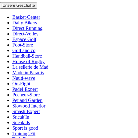
Unsere Geschäfte
Basket-Center
Daily Bikers
Direct Running
Direct-Volley
Espace Golf
Foot-Store
Golf and co
Handball-Store
House of Rugby
La sellerie de Maé
Made in Paradis
Nauti-wave
On-Fight
Padel-Expert
Pecheur-Store
Pet and Garden
Slowood Interior
Smash-Expert
Sneak'In
Sneakids
Sport is good
Training-Fit