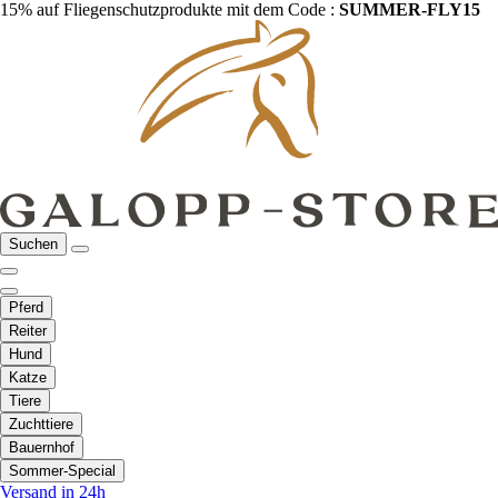
15% auf Fliegenschutzprodukte mit dem Code :
SUMMER-FLY15
Suchen
Pferd
Reiter
Hund
Katze
Tiere
Zuchttiere
Bauernhof
Sommer-Special
Versand in 24h