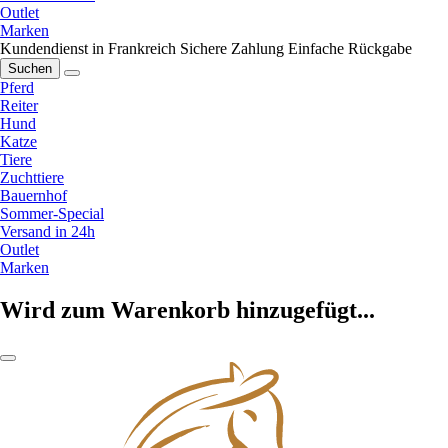
Outlet
Marken
Kundendienst in Frankreich
Sichere Zahlung
Einfache Rückgabe
Suchen
Pferd
Reiter
Hund
Katze
Tiere
Zuchttiere
Bauernhof
Sommer-Special
Versand in 24h
Outlet
Marken
Wird zum Warenkorb hinzugefügt...