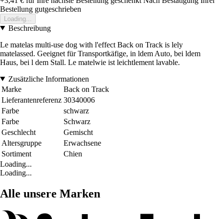
+3,41 €
für Ihre nächste Bestellung geschenkt
Nach Bestätigung Ihrer
Bestellung gutgeschrieben
Loading...
Beschreibung
Le matelas multi-use dog with l'effect Back on Track is lely
matelassed. Geeignet für Transportkäfige, in ldem Auto, bei ldem
Haus, bei l dem Stall. Le matelwie ist leichtlement lavable.
Zusätzliche Informationen
Marke
Back on Track
Lieferantenreferenz
30340006
Farbe
schwarz
Farbe
Schwarz
Geschlecht
Gemischt
Altersgruppe
Erwachsene
Sortiment
Chien
Loading...
Loading...
Alle unsere Marken