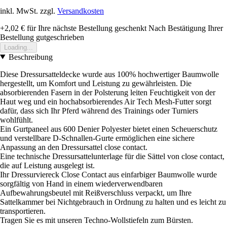
inkl. MwSt. zzgl.
Versandkosten
+2,02 €
für Ihre nächste Bestellung geschenkt
Nach Bestätigung Ihrer
Bestellung gutgeschrieben
Loading...
Beschreibung
Diese Dressursatteldecke wurde aus 100% hochwertiger Baumwolle
hergestellt, um Komfort und Leistung zu gewährleisten. Die
absorbierenden Fasern in der Polsterung leiten Feuchtigkeit von der
Haut weg und ein hochabsorbierendes Air Tech Mesh-Futter sorgt
dafür, dass sich Ihr Pferd während des Trainings oder Turniers
wohlfühlt.
Ein Gurtpaneel aus 600 Denier Polyester bietet einen Scheuerschutz
und verstellbare D-Schnallen-Gurte ermöglichen eine sichere
Anpassung an den Dressursattel close contact.
Eine technische Dressursattelunterlage für die Sättel von close contact,
die auf Leistung ausgelegt ist.
Ihr Dressurviereck Close Contact aus einfarbiger Baumwolle wurde
sorgfältig von Hand in einem wiederverwendbaren
Aufbewahrungsbeutel mit Reißverschluss verpackt, um Ihre
Sattelkammer bei Nichtgebrauch in Ordnung zu halten und es leicht zu
transportieren.
Tragen Sie es mit unseren Techno-Wollstiefeln zum Bürsten.