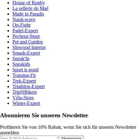
House of Rugby
La sellerie de Maé
Made in Paradis
Nauti-wave
On-Fight
Padel-Expert
Pecheur-Store
Pet and Garden
Slowood Interior
Smash-Expert
Sneak'In
Sneakids
Sport is good
Training-Fit
Trek-Expert
Triathlon-Expert
TripNBikers
Vélo-Store
Winter-Expert
Abonnieren Sie unseren Newsletter
Profitieren Sie von 10% Rabatt, wenn Sie sich für unseren Newsletter
anmelden
Abonnieren