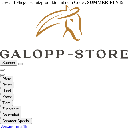
15% auf Fliegenschutzprodukte mit dem Code :
SUMMER-FLY15
Suchen
Pferd
Reiter
Hund
Katze
Tiere
Zuchttiere
Bauernhof
Sommer-Special
Versand in 24h