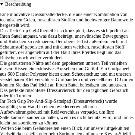
Beschreibung
Eine innovative Dressursatteldecke, die aus einer Kombination von
technischen Gelen, rutschfesten Stoffen und hochwertiger Baumwolle
hergestellt wird.
Das Tech Grip Gel-Oberteil ist so konzipiert, dass es sich perfekt an
Ihren Sattel anpasst, was dazu beiträgt, unerwünschte Bewegungen
und Rutschen zu reduzieren. Der obere Teil ist außerdem leicht mit
Schaumstoff gepolstert und mit einem weichen, rutschfesten Stoff
gefüttert, der angenehm auf der Haut Ihres Pferdes liegt und das
Rutschen noch weiter verhindert.
Die gemusterten Nähte auf dem gepolsterten unteren Teil verleihen
diesem Kissen ein exklusives Aussehen und Gefühl. Ein Gurtpaneel
aus 600 Denier Polyester bietet einen Scheuerschutz und mit unseren
verstellbaren Klettverschluss-Gurtbändern und verstellbaren D-Gurten
können Sie das Pad leicht an Ihrem Sattel befestigen und anpassen.
Das perfekte rutschfeste Dressurviereck für den täglichen Gebrauch
oder für Turniere.
Ihr Tech Grip Pro Anti-Slip-Sattelpad (Dressurviereck) wurde
sorgfältig von Hand in einem wiederverwendbaren
Aufbewahrungsbeutel mit Reißverschluss verpackt, um Ihre
Sattelkammer sauber zu halten, wenn es nicht benutzt wird, und um es
leicht transportieren zu können.
Werfen Sie beim Geländereiten einen Blick auf unsere luftgekühlten
Vielseitigkeitsstiefel oder beim Springreiten auf unsere Kevlar-Stiefel