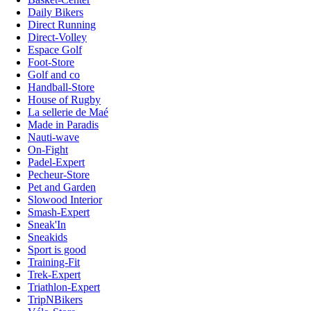
Daily Bikers
Direct Running
Direct-Volley
Espace Golf
Foot-Store
Golf and co
Handball-Store
House of Rugby
La sellerie de Maé
Made in Paradis
Nauti-wave
On-Fight
Padel-Expert
Pecheur-Store
Pet and Garden
Slowood Interior
Smash-Expert
Sneak'In
Sneakids
Sport is good
Training-Fit
Trek-Expert
Triathlon-Expert
TripNBikers