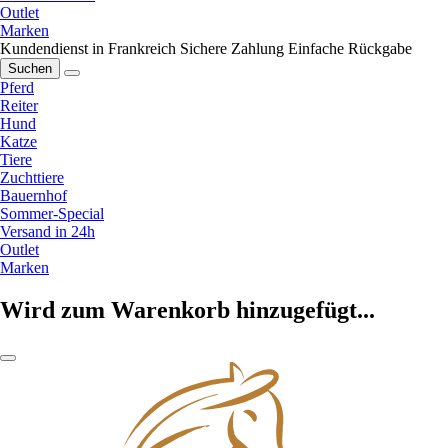
Outlet
Marken
Kundendienst in Frankreich
Sichere Zahlung
Einfache Rückgabe
Suchen
Pferd
Reiter
Hund
Katze
Tiere
Zuchttiere
Bauernhof
Sommer-Special
Versand in 24h
Outlet
Marken
Wird zum Warenkorb hinzugefügt...