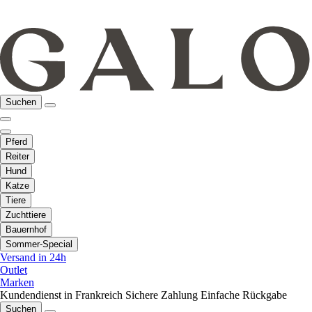
Suchen
Pferd
Reiter
Hund
Katze
Tiere
Zuchttiere
Bauernhof
Sommer-Special
Versand in 24h
Outlet
Marken
Kundendienst in Frankreich
Sichere Zahlung
Einfache Rückgabe
Suchen