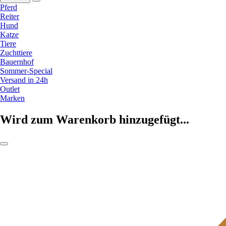
Pferd
Reiter
Hund
Katze
Tiere
Zuchttiere
Bauernhof
Sommer-Special
Versand in 24h
Outlet
Marken
Wird zum Warenkorb hinzugefügt...