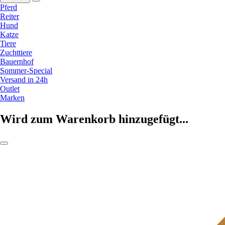
Pferd
Reiter
Hund
Katze
Tiere
Zuchttiere
Bauernhof
Sommer-Special
Versand in 24h
Outlet
Marken
Wird zum Warenkorb hinzugefügt...