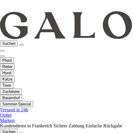
Suchen
Pferd
Reiter
Hund
Katze
Tiere
Zuchttiere
Bauernhof
Sommer-Special
Versand in 24h
Outlet
Marken
Kundendienst in Frankreich
Sichere Zahlung
Einfache Rückgabe
Suchen