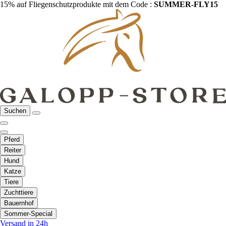
15% auf Fliegenschutzprodukte mit dem Code :
SUMMER-FLY15
Suchen
Pferd
Reiter
Hund
Katze
Tiere
Zuchttiere
Bauernhof
Sommer-Special
Versand in 24h