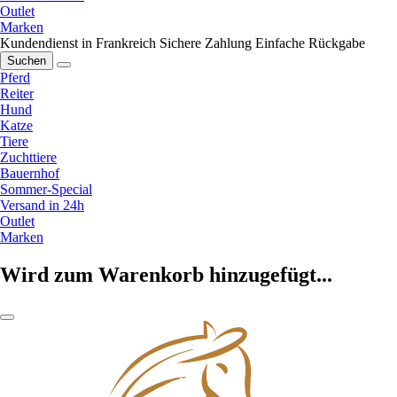
Outlet
Marken
Kundendienst in Frankreich
Sichere Zahlung
Einfache Rückgabe
Suchen
Pferd
Reiter
Hund
Katze
Tiere
Zuchttiere
Bauernhof
Sommer-Special
Versand in 24h
Outlet
Marken
Wird zum Warenkorb hinzugefügt...