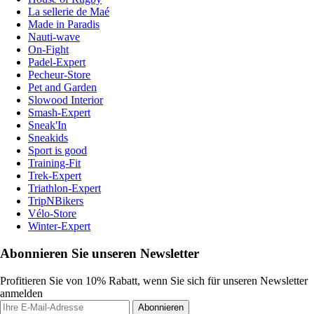
La sellerie de Maé
Made in Paradis
Nauti-wave
On-Fight
Padel-Expert
Pecheur-Store
Pet and Garden
Slowood Interior
Smash-Expert
Sneak'In
Sneakids
Sport is good
Training-Fit
Trek-Expert
Triathlon-Expert
TripNBikers
Vélo-Store
Winter-Expert
Abonnieren Sie unseren Newsletter
Profitieren Sie von 10% Rabatt, wenn Sie sich für unseren Newsletter
anmelden
Abonnieren