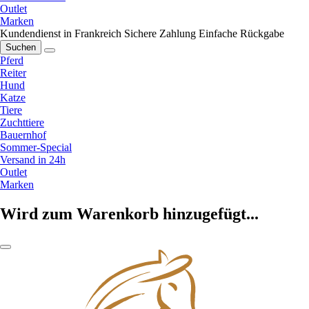
Outlet
Marken
Kundendienst in Frankreich
Sichere Zahlung
Einfache Rückgabe
Suchen
Pferd
Reiter
Hund
Katze
Tiere
Zuchttiere
Bauernhof
Sommer-Special
Versand in 24h
Outlet
Marken
Wird zum Warenkorb hinzugefügt...