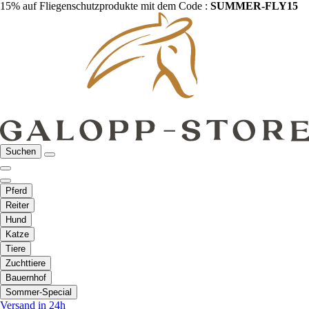
15% auf Fliegenschutzprodukte mit dem Code :
SUMMER-FLY15
Suchen
Pferd
Reiter
Hund
Katze
Tiere
Zuchttiere
Bauernhof
Sommer-Special
Versand in 24h