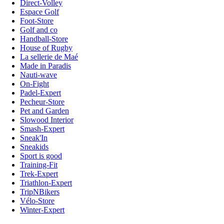
Direct-Volley
Espace Golf
Foot-Store
Golf and co
Handball-Store
House of Rugby
La sellerie de Maé
Made in Paradis
Nauti-wave
On-Fight
Padel-Expert
Pecheur-Store
Pet and Garden
Slowood Interior
Smash-Expert
Sneak'In
Sneakids
Sport is good
Training-Fit
Trek-Expert
Triathlon-Expert
TripNBikers
Vélo-Store
Winter-Expert