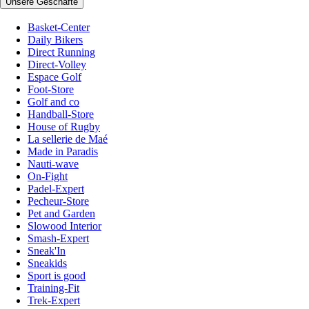
Unsere Geschäfte
Basket-Center
Daily Bikers
Direct Running
Direct-Volley
Espace Golf
Foot-Store
Golf and co
Handball-Store
House of Rugby
La sellerie de Maé
Made in Paradis
Nauti-wave
On-Fight
Padel-Expert
Pecheur-Store
Pet and Garden
Slowood Interior
Smash-Expert
Sneak'In
Sneakids
Sport is good
Training-Fit
Trek-Expert