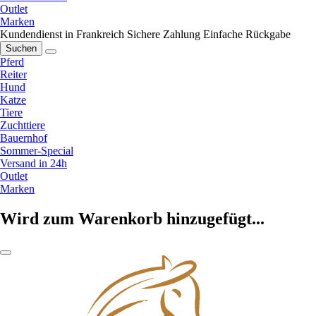
Outlet
Marken
Kundendienst in Frankreich
Sichere Zahlung
Einfache Rückgabe
Suchen
Pferd
Reiter
Hund
Katze
Tiere
Zuchttiere
Bauernhof
Sommer-Special
Versand in 24h
Outlet
Marken
Wird zum Warenkorb hinzugefügt...