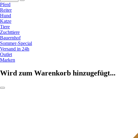
Pferd
Reiter
Hund
Katze
Tiere
Zuchttiere
Bauernhof
Sommer-Special
Versand in 24h
Outlet
Marken
Wird zum Warenkorb hinzugefügt...