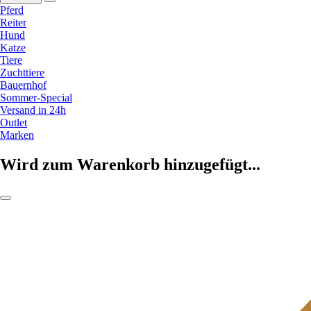
Pferd
Reiter
Hund
Katze
Tiere
Zuchttiere
Bauernhof
Sommer-Special
Versand in 24h
Outlet
Marken
Wird zum Warenkorb hinzugefügt...