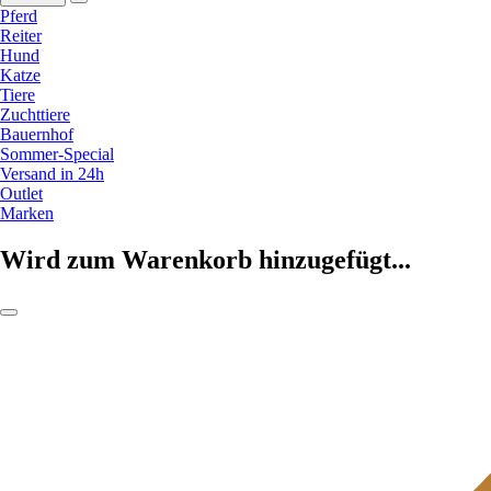
Pferd
Reiter
Hund
Katze
Tiere
Zuchttiere
Bauernhof
Sommer-Special
Versand in 24h
Outlet
Marken
Wird zum Warenkorb hinzugefügt...