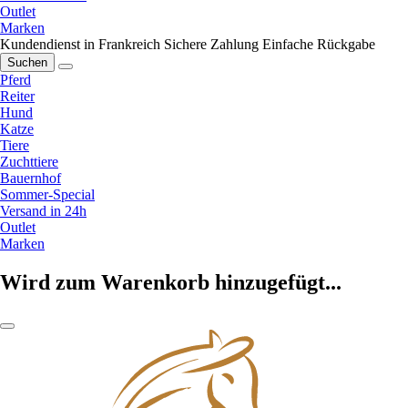
Outlet
Marken
Kundendienst in Frankreich
Sichere Zahlung
Einfache Rückgabe
Suchen
Pferd
Reiter
Hund
Katze
Tiere
Zuchttiere
Bauernhof
Sommer-Special
Versand in 24h
Outlet
Marken
Wird zum Warenkorb hinzugefügt...