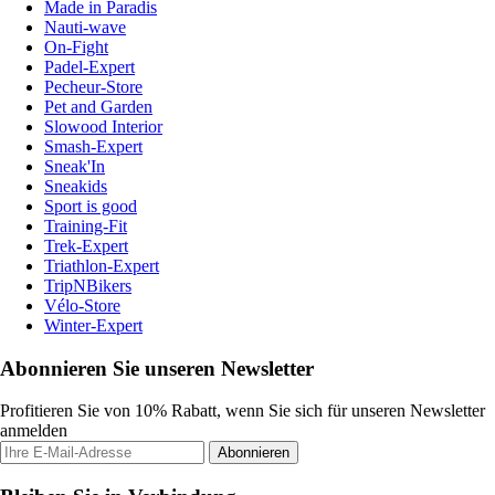
Made in Paradis
Nauti-wave
On-Fight
Padel-Expert
Pecheur-Store
Pet and Garden
Slowood Interior
Smash-Expert
Sneak'In
Sneakids
Sport is good
Training-Fit
Trek-Expert
Triathlon-Expert
TripNBikers
Vélo-Store
Winter-Expert
Abonnieren Sie unseren Newsletter
Profitieren Sie von 10% Rabatt, wenn Sie sich für unseren Newsletter
anmelden
Abonnieren