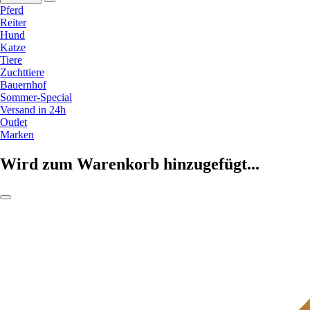
Pferd
Reiter
Hund
Katze
Tiere
Zuchttiere
Bauernhof
Sommer-Special
Versand in 24h
Outlet
Marken
Wird zum Warenkorb hinzugefügt...