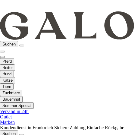
Suchen
Pferd
Reiter
Hund
Katze
Tiere
Zuchttiere
Bauernhof
Sommer-Special
Versand in 24h
Outlet
Marken
Kundendienst in Frankreich
Sichere Zahlung
Einfache Rückgabe
Suchen