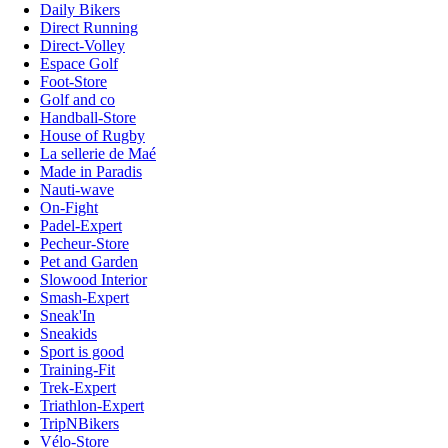
Daily Bikers
Direct Running
Direct-Volley
Espace Golf
Foot-Store
Golf and co
Handball-Store
House of Rugby
La sellerie de Maé
Made in Paradis
Nauti-wave
On-Fight
Padel-Expert
Pecheur-Store
Pet and Garden
Slowood Interior
Smash-Expert
Sneak'In
Sneakids
Sport is good
Training-Fit
Trek-Expert
Triathlon-Expert
TripNBikers
Vélo-Store