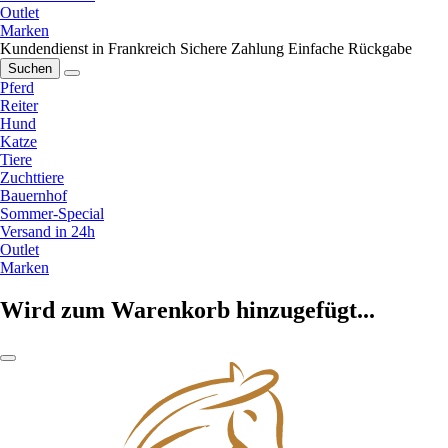
Outlet
Marken
Kundendienst in Frankreich
Sichere Zahlung
Einfache Rückgabe
Suchen
Pferd
Reiter
Hund
Katze
Tiere
Zuchttiere
Bauernhof
Sommer-Special
Versand in 24h
Outlet
Marken
Wird zum Warenkorb hinzugefügt...