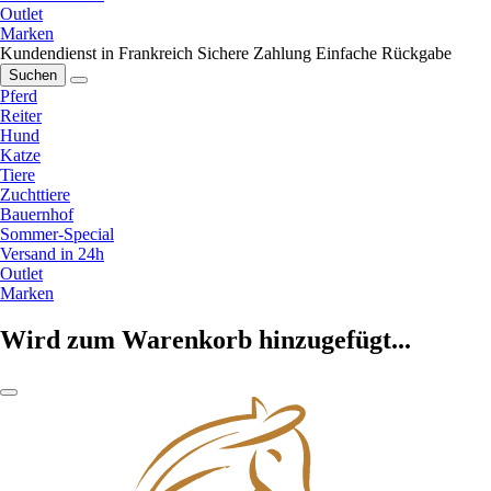
Outlet
Marken
Kundendienst in Frankreich
Sichere Zahlung
Einfache Rückgabe
Suchen
Pferd
Reiter
Hund
Katze
Tiere
Zuchttiere
Bauernhof
Sommer-Special
Versand in 24h
Outlet
Marken
Wird zum Warenkorb hinzugefügt...