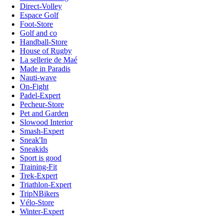
Direct-Volley
Espace Golf
Foot-Store
Golf and co
Handball-Store
House of Rugby
La sellerie de Maé
Made in Paradis
Nauti-wave
On-Fight
Padel-Expert
Pecheur-Store
Pet and Garden
Slowood Interior
Smash-Expert
Sneak'In
Sneakids
Sport is good
Training-Fit
Trek-Expert
Triathlon-Expert
TripNBikers
Vélo-Store
Winter-Expert