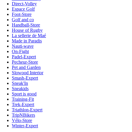
Direct-Volley
Espace Golf
Foot-Store
Golf and co
Handball-Store
House of Rugby
La sellerie de Maé
Made in Paradis
Nauti-wave
On-Fight
Padel-Expert
Pecheur-Store
Pet and Garden
Slowood Interior
Smash-Expert
Sneak'In
Sneakids
Sport is good
Training-Fit
Trek-Expert
Triathlon-Expert
TripNBikers
Vélo-Store
Winter-Expert