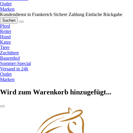
Outlet
Marken
Kundendienst in Frankreich
Sichere Zahlung
Einfache Rückgabe
Suchen
Pferd
Reiter
Hund
Katze
Tiere
Zuchttiere
Bauernhof
Sommer-Special
Versand in 24h
Outlet
Marken
Wird zum Warenkorb hinzugefügt...