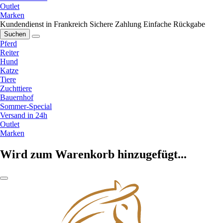
Outlet
Marken
Kundendienst in Frankreich
Sichere Zahlung
Einfache Rückgabe
Suchen
Pferd
Reiter
Hund
Katze
Tiere
Zuchttiere
Bauernhof
Sommer-Special
Versand in 24h
Outlet
Marken
Wird zum Warenkorb hinzugefügt...