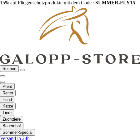
15% auf Fliegenschutzprodukte mit dem Code :
SUMMER-FLY15
Suchen
Pferd
Reiter
Hund
Katze
Tiere
Zuchttiere
Bauernhof
Sommer-Special
Versand in 24h