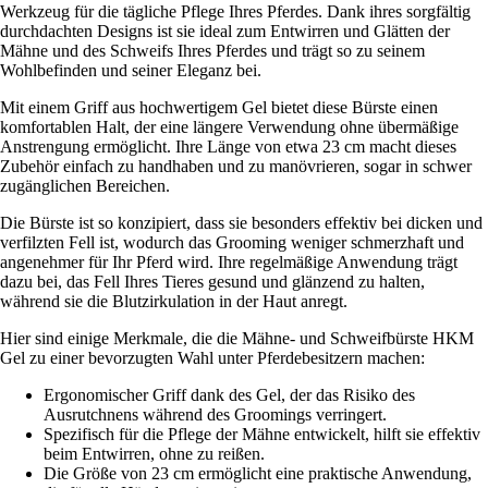
Werkzeug für die tägliche Pflege Ihres Pferdes. Dank ihres sorgfältig
durchdachten Designs ist sie ideal zum Entwirren und Glätten der
Mähne und des Schweifs Ihres Pferdes und trägt so zu seinem
Wohlbefinden und seiner Eleganz bei.
Mit einem Griff aus hochwertigem Gel bietet diese Bürste einen
komfortablen Halt, der eine längere Verwendung ohne übermäßige
Anstrengung ermöglicht. Ihre Länge von etwa 23 cm macht dieses
Zubehör einfach zu handhaben und zu manövrieren, sogar in schwer
zugänglichen Bereichen.
Die Bürste ist so konzipiert, dass sie besonders effektiv bei dicken und
verfilzten Fell ist, wodurch das Grooming weniger schmerzhaft und
angenehmer für Ihr Pferd wird. Ihre regelmäßige Anwendung trägt
dazu bei, das Fell Ihres Tieres gesund und glänzend zu halten,
während sie die Blutzirkulation in der Haut anregt.
Hier sind einige Merkmale, die die Mähne- und Schweifbürste HKM
Gel zu einer bevorzugten Wahl unter Pferdebesitzern machen:
Ergonomischer Griff dank des Gel, der das Risiko des
Ausrutchnens während des Groomings verringert.
Spezifisch für die Pflege der Mähne entwickelt, hilft sie effektiv
beim Entwirren, ohne zu reißen.
Die Größe von 23 cm ermöglicht eine praktische Anwendung,