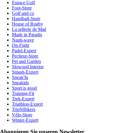
Espace Golf
Foot-Store
Golf and co
Handball-Store
House of Rugby
La sellerie de Maé
Made in Paradis
Nauti-wave
On-Fight
Padel-Expert
Pecheur-Store
Pet and Garden
Slowood Interior
Smash-Expert
Sneak'In
Sneakids
Sport is good
Training-Fit
Trek-Expert
Triathlon-Expert
TripNBikers
Vélo-Store
Winter-Expert
Abonnieren Sie unseren Newsletter