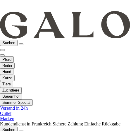
Suchen
Pferd
Reiter
Hund
Katze
Tiere
Zuchttiere
Bauernhof
Sommer-Special
Versand in 24h
Outlet
Marken
Kundendienst in Frankreich
Sichere Zahlung
Einfache Rückgabe
Suchen