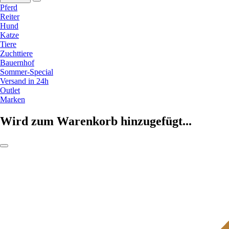
Pferd
Reiter
Hund
Katze
Tiere
Zuchttiere
Bauernhof
Sommer-Special
Versand in 24h
Outlet
Marken
Wird zum Warenkorb hinzugefügt...