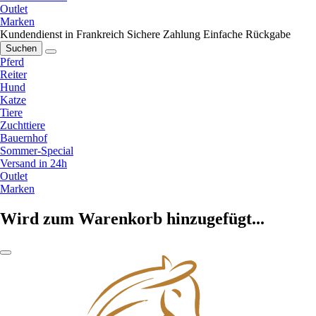
Outlet
Marken
Kundendienst in Frankreich
Sichere Zahlung
Einfache Rückgabe
Suchen
Pferd
Reiter
Hund
Katze
Tiere
Zuchttiere
Bauernhof
Sommer-Special
Versand in 24h
Outlet
Marken
Wird zum Warenkorb hinzugefügt...