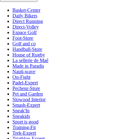
Basket-Center
Daily Bikers
Direct Running
Direct-Volley
Espace Golf
Foot-Store
Golf and co
Handball-Store
House of Rugby
La sellerie de Maé
Made in Paradis
Nauti-wave
On-Fight
Padel-Expert
Pecheur-Store
Pet and Garden
Slowood Interior
Smash-Expert
Sneak'In
Sneakids
Sport is good
Training-Fit
Trek-Expert
Triathlon-Expert