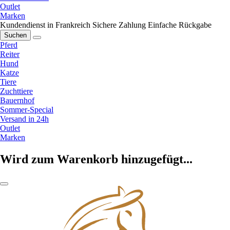
Outlet
Marken
Kundendienst in Frankreich
Sichere Zahlung
Einfache Rückgabe
Suchen
Pferd
Reiter
Hund
Katze
Tiere
Zuchttiere
Bauernhof
Sommer-Special
Versand in 24h
Outlet
Marken
Wird zum Warenkorb hinzugefügt...