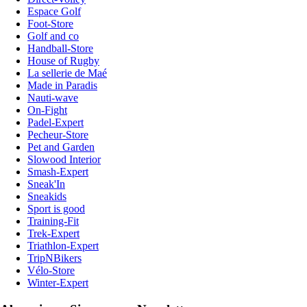
Espace Golf
Foot-Store
Golf and co
Handball-Store
House of Rugby
La sellerie de Maé
Made in Paradis
Nauti-wave
On-Fight
Padel-Expert
Pecheur-Store
Pet and Garden
Slowood Interior
Smash-Expert
Sneak'In
Sneakids
Sport is good
Training-Fit
Trek-Expert
Triathlon-Expert
TripNBikers
Vélo-Store
Winter-Expert