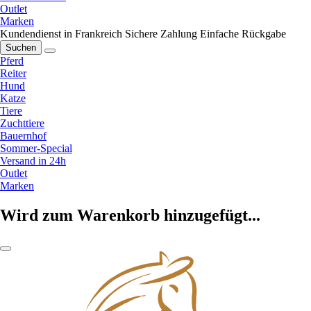
Outlet
Marken
Kundendienst in Frankreich
Sichere Zahlung
Einfache Rückgabe
Suchen
Pferd
Reiter
Hund
Katze
Tiere
Zuchttiere
Bauernhof
Sommer-Special
Versand in 24h
Outlet
Marken
Wird zum Warenkorb hinzugefügt...