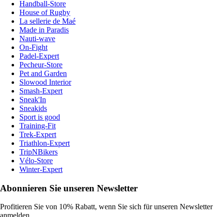
Handball-Store
House of Rugby
La sellerie de Maé
Made in Paradis
Nauti-wave
On-Fight
Padel-Expert
Pecheur-Store
Pet and Garden
Slowood Interior
Smash-Expert
Sneak'In
Sneakids
Sport is good
Training-Fit
Trek-Expert
Triathlon-Expert
TripNBikers
Vélo-Store
Winter-Expert
Abonnieren Sie unseren Newsletter
Profitieren Sie von 10% Rabatt, wenn Sie sich für unseren Newsletter
anmelden